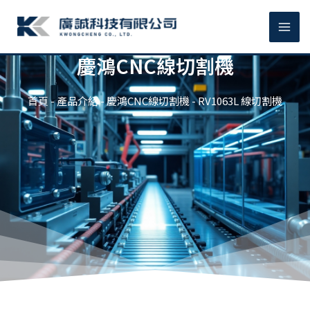
跳
MA
至
主
ME
要
慶鴻CNC線切割機
內
容
首頁
-
產品介紹
-
慶鴻CNC線切割機
-
RV1063L 線切割機