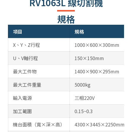
RV1063L 線切割機
規格
左右滑動以查看更多表格資訊
項目
規格
X、Y、Z行程
1000×600×300mm
U、V軸行程
150×150mm
最大工件物
1400×900×295mm
最大工件重量
5000kg
輸入電源
三相220V
加工範圍
0.15~0.3
機台面積（寬×深×高）
4300×3445×2250mm