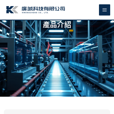
跳
MA
至
主
ME
要
產品介紹
內
容