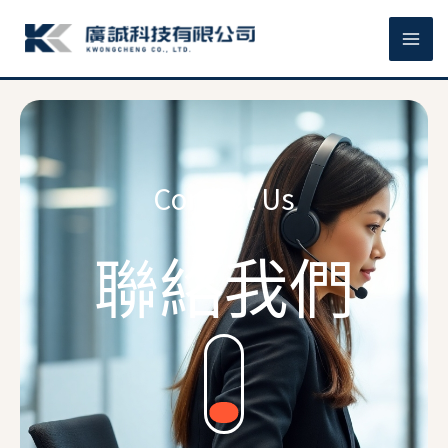
跳
MA
至
主
ME
要
內
容
Contact Us
聯絡我們