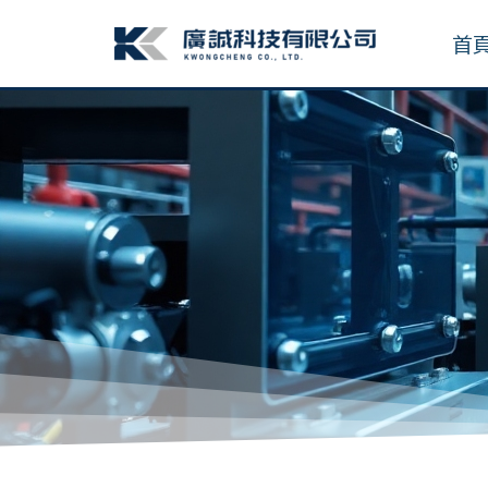
跳
至
首
主
要
內
容