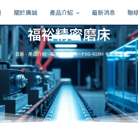
頁
關於廣誠
產品介紹
最新消息
聯
福裕精密磨床
首頁
-
產品介紹
-
福裕精密磨床
-
FSG-618M 手動磨床