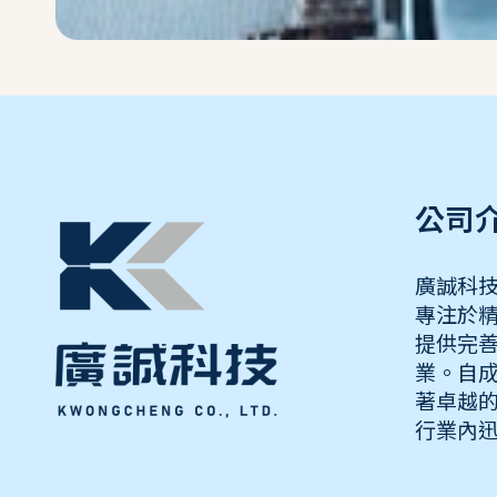
公司
廣誠科技
專注於
提供完
業。自
著卓越
行業內