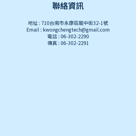
聯絡資訊
地址 : 710台南市永康區龍中街32-1號
Email : kwongchengtech@gmail.com
電話 : 06-302-2290
傳真 : 06-302-2291