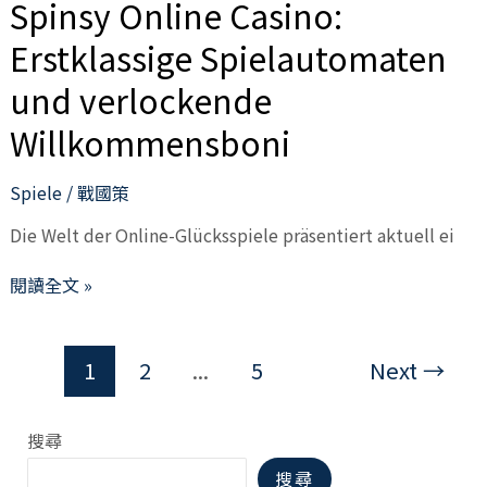
Spinsy Online Casino:
Spinsy
Online
Erstklassige Spielautomaten
Casino:
Erstklassige
und verlockende
Spielautomaten
und
Willkommensboni
verlockende
Willkommensboni
Spiele
/
戰國策
Die Welt der Online-Glücksspiele präsentiert aktuell ei
閱讀全文 »
1
2
...
5
Next
→
搜尋
搜尋