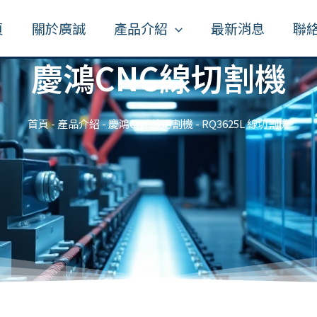
頁
關於廣誠
產品介紹
最新消息
聯
慶鴻CNC線切割機
首頁
-
產品介紹
-
慶鴻CNC線切割機
-
RQ3625L 線切割機