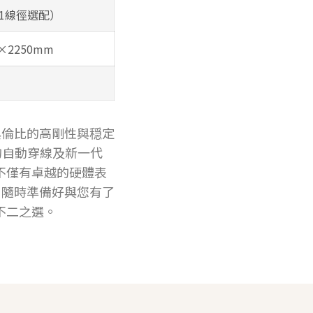
（0.1線徑選配）
0×2250mm
與倫比的高剛性與穏定
的自動穿線及新一代
不僅有卓越的硬體表
，隨時準備好與您有了
不二之選。