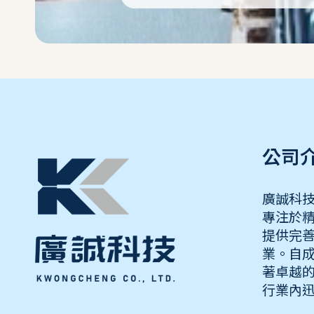
公司
廣誠科技
專注於
提供完
業。自
著卓越
行業內