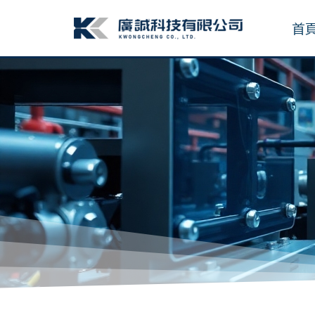
跳
至
首
主
要
內
容